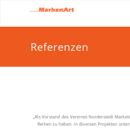
Zum
Inhalt
MarkenA
Marion Vina Design
springen
Referenzen
„Als Vorstand des Vereines Norderstedt Marketi
Reihen zu haben. In diversen Projekten unter