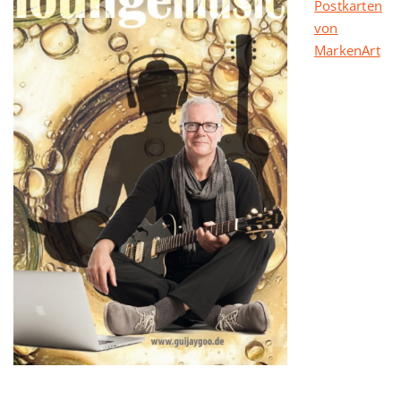
Postkarten
von
MarkenArt