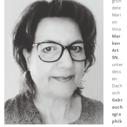
grün
dete
Mari
on
Vina
Mar
ken
Art
SN
,
unter
dess
en
Dach
sich
Gebr
auch
sgra
phik