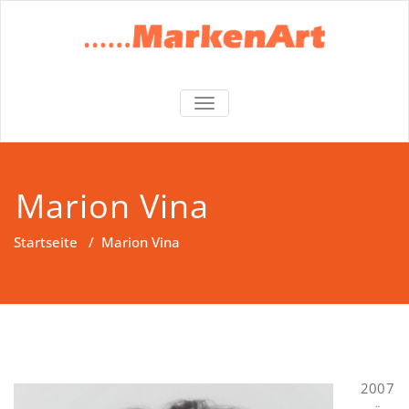
Zum
Inhalt
springen
MarkenArt SN
Marion Vina Design und
NAVIGATION UMSCHALTEN
Konzept
Marion Vina
Startseite
/
Marion Vina
2007